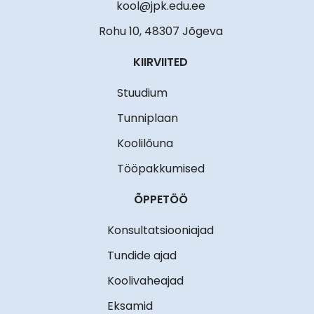
kool@jpk.edu.ee
Rohu 10, 48307 Jõgeva
KIIRVIITED
Stuudium
Tunniplaan
Koolilõuna
Tööpakkumised
ÕPPETÖÖ
Konsultatsiooniajad
Tundide ajad
Koolivaheajad
Eksamid