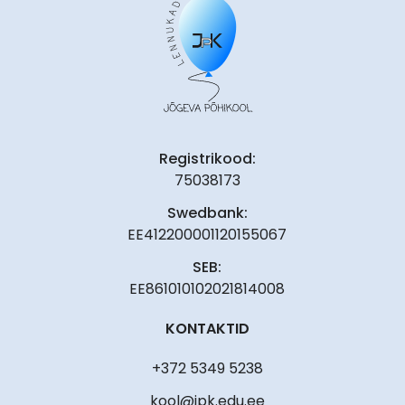
Registrikood:
75038173
Swedbank:
EE412200001120155067
SEB:
EE861010102021814008
KONTAKTID
+372 5349 5238
kool@jpk.edu.ee