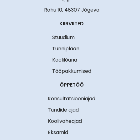
Rohu 10, 48307 Jõgeva
KIIRVIITED
Stuudium
Tunniplaan
Koolilõuna
Tööpakkumised
ÕPPETÖÖ
Konsultatsiooniajad
Tundide ajad
Koolivaheajad
Eksamid