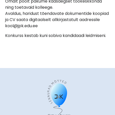
Omalt poolt pakume kaasaegset töökeskkonda
ning toetavaid kolleege.
Avaldus, haridust tõendavate dokumentide koopiad
ja CV saata digitaalselt allkirjastatult aadressile
kool@jpk.edu.ee
Konkurss kestab kuni sobiva kandidaadi leidmiseni.