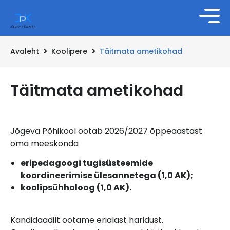
Avaleht
Koolipere
Täitmata ametikohad
Täitmata ametikohad
Jõgeva Põhikool ootab 2026/2027 õppeaastast
oma meeskonda
eripedagoogi tugisüsteemide
koordineerimise ülesannetega (1,0 AK);
koolipsühholoog (1,0 AK).
Kandidaadilt ootame erialast haridust.