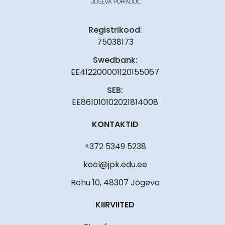
Registrikood:
75038173
Swedbank:
EE412200001120155067
SEB:
EE861010102021814008
KONTAKTID
+372 5349 5238
kool@jpk.edu.ee
Rohu 10, 48307 Jõgeva
KIIRVIITED