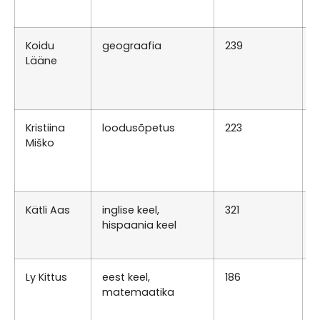
K
Koidu
geograafia
239
K
Lääne
0
K
1
Kristiina
loodusõpetus
223
E
Miško
0
T
1
Kätli Aas
inglise keel,
321
K
hispaania keel
0
R
Ly Kittus
eest keel,
186
T
matemaatika
0
E