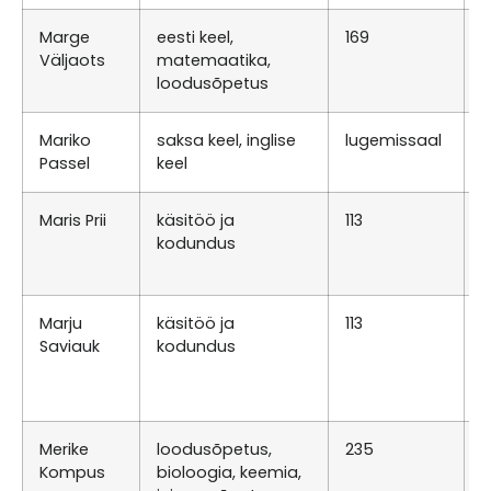
Marge
eesti keel,
169
K
Väljaots
matemaatika,
0
loodusõpetus
E
Mariko
saksa keel, inglise
lugemissaal
T
Passel
keel
T
Maris Prii
käsitöö ja
113
N
kodundus
0
R
Marju
käsitöö ja
113
K
Saviauk
kodundus
0
T
1
Merike
loodusõpetus,
235
K
Kompus
bioloogia, keemia,
0