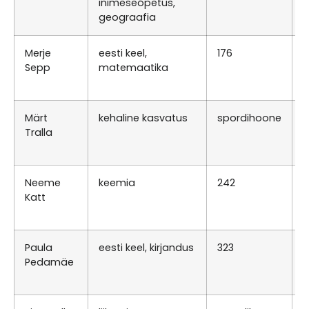
inimeseõpetus,
K
geograafia
Merje
eesti keel,
176
R
Sepp
matemaatika
0
K
Märt
kehaline kasvatus
spordihoone
T
Tralla
1
R
Neeme
keemia
242
E
Katt
0
T
Paula
eesti keel, kirjandus
323
N
Pedamäe
0
E