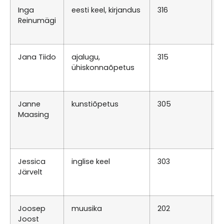
Inga
eesti keel, kirjandus
316
K
Reinumägi
0
T
Jana Tiido
ajalugu,
315
N
ühiskonnaõpetus
0
K
Janne
kunstiõpetus
305
R
Maasing
0
N
1
Jessica
inglise keel
303
K
Järvelt
0
K
Joosep
muusika
202
T
Joost
K