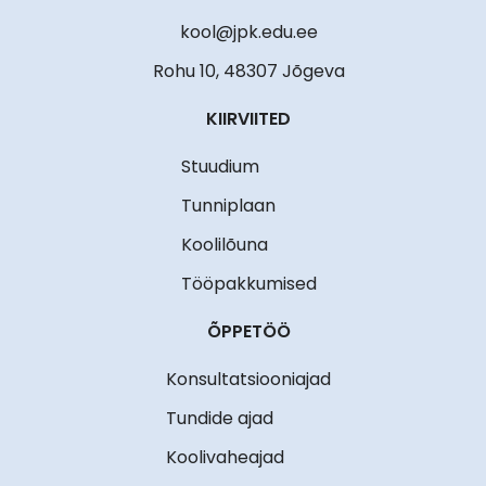
kool@jpk.edu.ee
Rohu 10, 48307 Jõgeva
KIIRVIITED
Stuudium
Tunniplaan
Koolilõuna
Tööpakkumised
ÕPPETÖÖ
Konsultatsiooniajad
Tundide ajad
Koolivaheajad