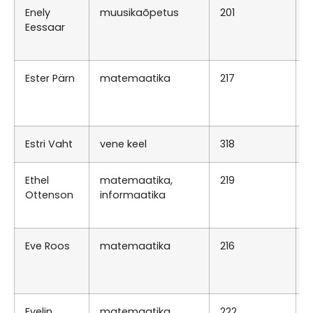
Enely
muusikaõpetus
201
E
Eessaar
0
E
Ester Pärn
matemaatika
217
R
0
E
Estri Vaht
vene keel
318
T
Ethel
matemaatika,
219
R
Ottenson
informaatika
0
K
Eve Roos
matemaatika
216
R
0
E
Evelin
matemaatika
222
N