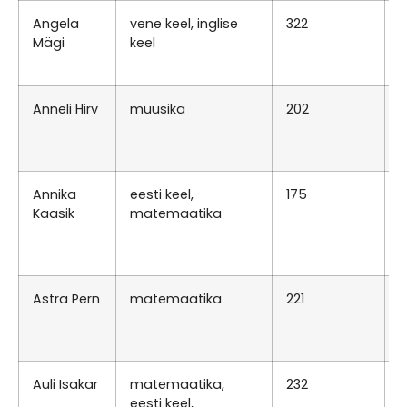
Angela
vene keel, inglise
322
E
Mägi
keel
0
K
Anneli Hirv
muusika
202
N
0
R
Annika
eesti keel,
175
T
Kaasik
matemaatika
0
N
0
Astra Pern
matemaatika
221
T
0
N
Auli Isakar
matemaatika,
232
N
eesti keel,
0