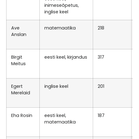
inimeseõpetus,
N
inglise keel
Ave
matemaatika
218
N
Anslan
0
T
Birgit
eesti keel, kirjandus
317
R
Meitus
0
R
Egert
inglise keel
201
N
Merelaid
0
K
Eha Rosin
eesti keel,
187
N
matemaatika
0
N