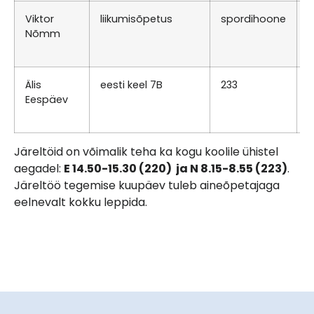
Viktor
liikumisõpetus
spordihoone
E
Nõmm
0
E
Älis
eesti keel 7B
233
K
Eespäev
0
E
Järeltöid on võimalik teha ka kogu koolile ühistel
aegadel:
E 14.50-15.30 (220) ja N 8.15-8.55 (223)
.
Järeltöö tegemise kuupäev tuleb aineõpetajaga
eelnevalt kokku leppida.