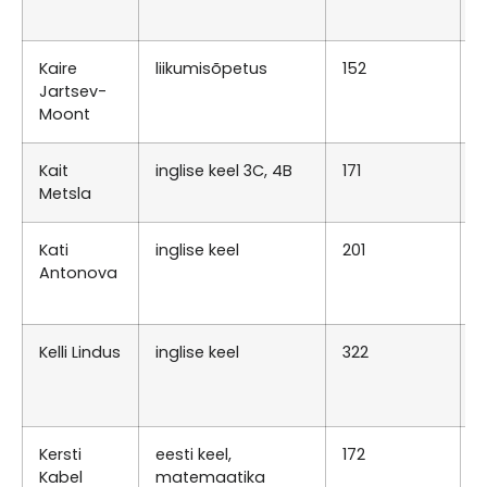
1
Kaire
liikumisõpetus
152
E
Jartsev-
0
Moont
T
Kait
inglise keel 3C, 4B
171
E
Metsla
T
Kati
inglise keel
201
R
Antonova
0
N
Kelli Lindus
inglise keel
322
T
0
R
Kersti
eesti keel,
172
E
Kabel
matemaatika
0