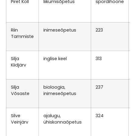
Piret Koll
liikumisõpetus
spordihoone
E
0
N
Riin
inimeseõpetus
223
N
Tammiste
0
T
Silja
inglise keel
313
N
Kiidjärv
0
E
Silja
bioloogia,
237
N
Võsaste
inimeseõpetus
0
R
Silve
ajalugu,
324
K
Veinjärv
ühiskonnaõpetus
0
E