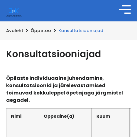
Avaleht
Õppetöö
Konsultatsiooniajad
Konsultatsiooniajad
Õpilaste individuaalne juhendamine,
konsultatsioonid ja järelevastamised
toimuvad kokkuleppel õpetajaga järgmistel
aegadel.
Nimi
Õppeaine(d)
Ruum
Õ
i