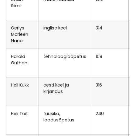
Siirak
0
T
Gerlys
inglise keel
314
E
Marleen
0
Nano
E
Harald
tehnoloogiaõpetus
108
E
Guthan
1
E
Heli Kukk
eesti keel ja
316
E
kirjandus
0
T
Heli Toit
füüsika,
240
T
loodusõpetus
0
T