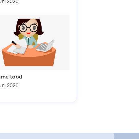
uuni 2026
ume tööd
uuni 2026