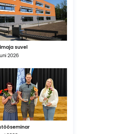
imaja suvel
uuni 2026
stööseminar