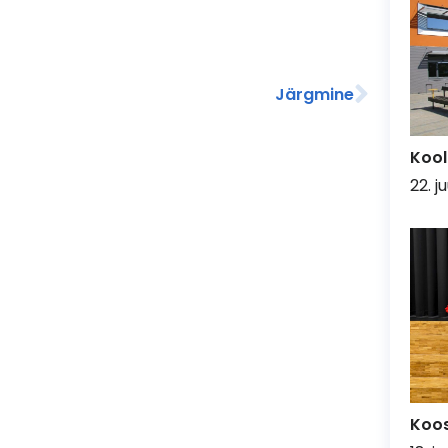
Järgmine
Kool
22. j
Koo