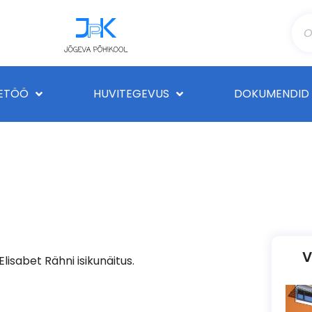
ETÖÖ
HUVITEGEVUS
DOKUMENDID
V
Elisabet Rähni isikunäitus.