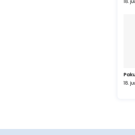
18. j
Pak
18. j