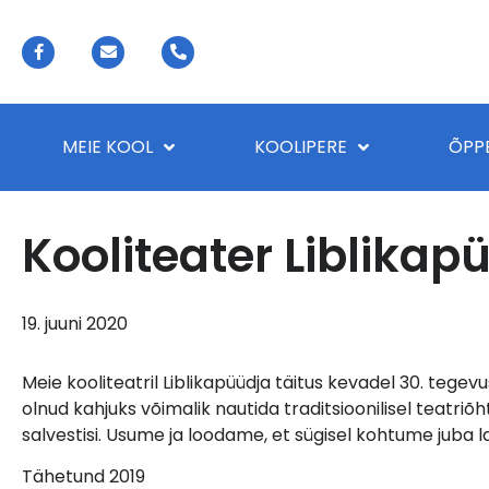
MEIE KOOL
KOOLIPERE
ÕPP
Kooliteater Liblikap
19. juuni 2020
Meie kooliteatril Liblikapüüdja täitus kevadel 30. tegevu
olnud kahjuks võimalik nautida traditsioonilisel teatriõ
salvestisi. Usume ja loodame, et sügisel kohtume juba lav
Tähetund 2019