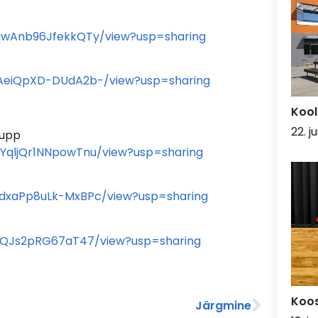
y2qwAnb96JfekkQTy/view?usp=sharing
rYAeiQpXD-DUdA2b-/view?usp=sharing
Kool
22. j
rupp
6YqljQr1NNpowTnu/view?usp=sharing
TCdxaPp8uLk-MxBPc/view?usp=sharing
wcsQJs2pRG67aT47/view?usp=sharing
Koo
Järgmine