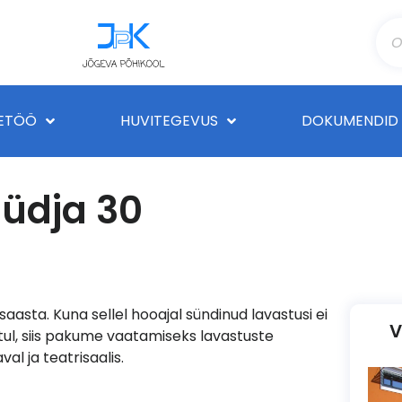
ETÖÖ
HUVITEGEVUS
DOKUMENDID
üüdja 30
saasta. Kuna sellel hooajal sündinud lavastusi ei
V
htul, siis pakume vaatamiseks lavastuste
al ja teatrisaalis.