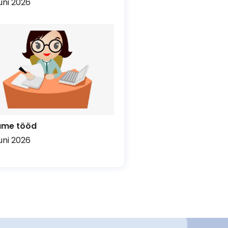
uuni 2026
ume tööd
uuni 2026