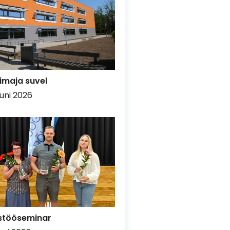
imaja suvel
uuni 2026
stööseminar