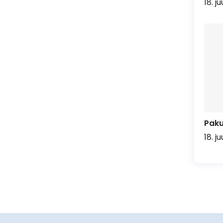
18. j
Pak
18. j