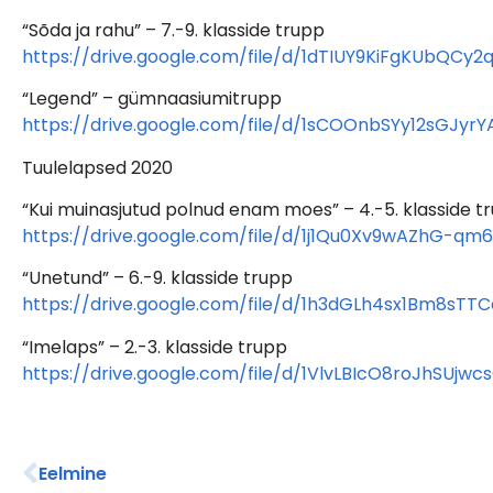
“Sõda ja rahu” – 7.-9. klasside trupp
https://drive.google.com/file/d/1dTIUY9KiFgKUbQC
“Legend” – gümnaasiumitrupp
https://drive.google.com/file/d/1sCOOnbSYy12sGJy
Tuulelapsed 2020
“Kui muinasjutud polnud enam moes” – 4.-5. klasside t
https://drive.google.com/file/d/1j1Qu0Xv9wAZhG-qm
“Unetund” – 6.-9. klasside trupp
https://drive.google.com/file/d/1h3dGLh4sx1Bm8sT
“Imelaps” – 2.-3. klasside trupp
https://drive.google.com/file/d/1VlvLBIcO8roJhSUj
Eelmine