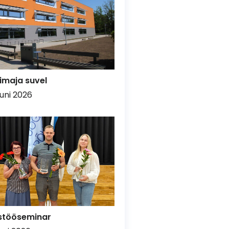
imaja suvel
uuni 2026
stööseminar