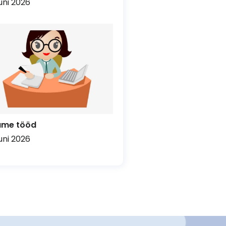
uuni 2026
ume tööd
uuni 2026