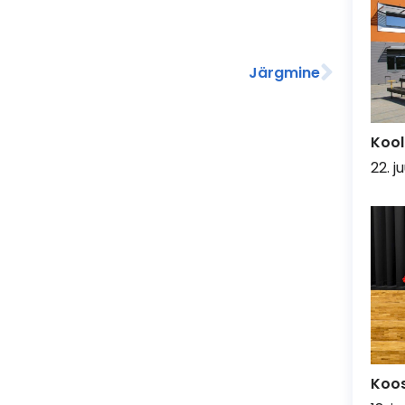
Järgmine
Kool
22. j
Koo