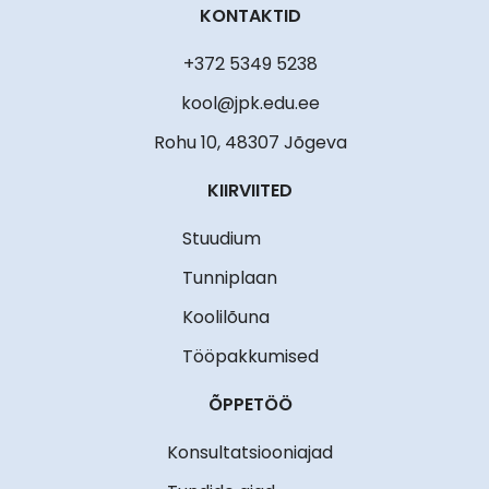
KONTAKTID
+372 5349 5238
kool@jpk.edu.ee
Rohu 10, 48307 Jõgeva
KIIRVIITED
Stuudium
Tunniplaan
Koolilõuna
Tööpakkumised
ÕPPETÖÖ
Konsultatsiooniajad