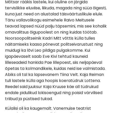
Mõtsar rääkis lastele, kui oluline on järgida
tervislikke eluviise, liikuda, magada ning süüa õigesti,
kuna just need on alustalad täisväärtuslikule elule.
Tänu vallavolikogu esimehele Raivo Meitusele
teavad lapsed nüüd palju täpsemini, mis see kohalik
omavalitsus õigupoolest on ning kuidas töötab.
Noorsoopolitseinik Kadri Mitt võttis külla tulles
näitamiseks kaasa põnevat politseivarustust ning
muidugi ka lõvi Leo pildiga pulgakomme. Kui
igapäevaselt saab Eve Kivi tehtud kauneid
lilleseadeid hankida Pae lillepoest, siis neljapäeval
õpetas ta kolmandikele, kuidas neid ise valmistada.
Abiks oli tal ka lapsevanem Tiina Velt. Kaja Reiman
tuli lastele külla aga hoopis koeratüdruk Lottena.
Reedel said juuksur Kaja Kruuse käe all tüdrukud
endale pidulikud lokisoengud ning poisid värvilised
triibud ja püstised tukad.
Külalisi oli ka kaugemalt. Vanemuise teatrist