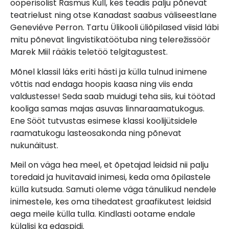
ooperisolist Rasmus Kull, kes teadis palju põnevat
teatrielust ning otse Kanadast saabus väliseestlane
Geneviéve Perron. Tartu Ülikooli üliõpilased viisid läbi
mitu põnevat lingvistikatöötuba ning telerežissöör
Marek Miil rääkis teletöö telgitagustest.
Mõnel klassil läks eriti hästi ja külla tulnud inimene
võttis nad endaga hoopis kaasa ning viis enda
valdustesse! Seda saab muidugi teha siis, kui töötad
kooliga samas majas asuvas linnaraamatukogus.
Ene Sööt tutvustas esimese klassi koolijütsidele
raamatukogu lasteosakonda ning põnevat
nukunäitust.
Meil on väga hea meel, et õpetajad leidsid nii palju
toredaid ja huvitavaid inimesi, keda oma õpilastele
külla kutsuda. Samuti oleme väga tänulikud nendele
inimestele, kes oma tihedatest graafikutest leidsid
aega meile külla tulla. Kindlasti ootame endale
külalisi ka edaspidi.