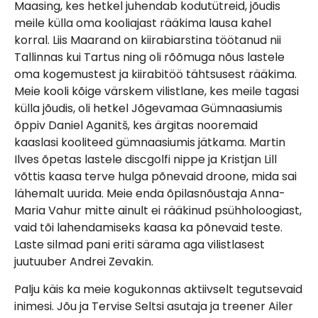
Maasing, kes hetkel juhendab kodutütreid, jõudis
meile külla oma kooliajast rääkima lausa kahel
korral. Liis Maarand on kiirabiarstina töötanud nii
Tallinnas kui Tartus ning oli rõõmuga nõus lastele
oma kogemustest ja kiirabitöö tähtsusest rääkima.
Meie kooli kõige värskem vilistlane, kes meile tagasi
külla jõudis, oli hetkel Jõgevamaa Gümnaasiumis
õppiv Daniel Aganitš, kes ärgitas nooremaid
kaaslasi kooliteed gümnaasiumis jätkama. Martin
Ilves õpetas lastele discgolfi nippe ja Kristjan Lill
võttis kaasa terve hulga põnevaid droone, mida sai
lähemalt uurida. Meie enda õpilasnõustaja Anna-
Maria Vahur mitte ainult ei rääkinud psühholoogiast,
vaid tõi lahendamiseks kaasa ka põnevaid teste.
Laste silmad pani eriti särama aga vilistlasest
juutuuber Andrei Zevakin.
Palju käis ka meie kogukonnas aktiivselt tegutsevaid
inimesi. Jõu ja Tervise Seltsi asutaja ja treener Ailer