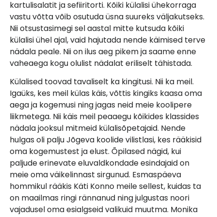
kartulisalatit ja sefiiritorti. Kõiki külalisi ühekorraga
vastu võtta võib osutuda üsna suureks väljakutseks.
Nii otsustasimegi sel aastal mitte kutsuda kõiki
külalisi ühel ajal, vaid hajutada nende käimised terve
nädala peale. Nii on ilus aeg pikem ja saame enne
vaheaega kogu olulist nädalat eriliselt tähistada.
Külalised toovad tavaliselt ka kingitusi. Nii ka meil.
Igaüks, kes meil külas käis, võttis kingiks kaasa oma
aega ja kogemusi ning jagas neid meie koolipere
liikmetega. Nii käis meil peaaegu kõikides klassides
nädala jooksul mitmeid külalisõpetajaid. Nende
hulgas oli palju Jõgeva koolide vilistlasi, kes rääkisid
oma kogemustest ja elust. Õpilased nägid, kui
paljude erinevate eluvaldkondade esindajaid on
meie oma väikelinnast sirgunud. Esmaspäeva
hommikul rääkis Käti Konno meile sellest, kuidas ta
on maailmas ringi rännanud ning julgustas noori
vajadusel oma esialgseid valikuid muutma. Monika