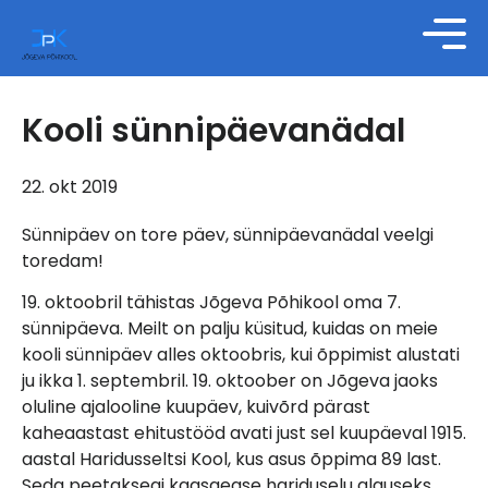
Kooli sünnipäevanädal
22. okt 2019
Sünnipäev on tore päev, sünnipäevanädal veelgi
toredam!
19. oktoobril tähistas Jõgeva Põhikool oma 7.
sünnipäeva. Meilt on palju küsitud, kuidas on meie
kooli sünnipäev alles oktoobris, kui õppimist alustati
ju ikka 1. septembril. 19. oktoober on Jõgeva jaoks
oluline ajalooline kuupäev, kuivõrd pärast
kaheaastast ehitustööd avati just sel kuupäeval 1915.
aastal Haridusseltsi Kool, kus asus õppima 89 last.
Seda peetaksegi kaasaegse hariduselu alguseks