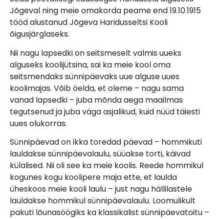
Jõgeval ning meie omakorda peame end 19.10.1915
tööd alustanud Jõgeva Haridusseltsi Kooli
õigusjärglaseks.
Nii nagu lapsedki on seitsmeselt valmis uueks
alguseks koolijütsina, sai ka meie kool oma
seitsmendaks sünnipäevaks uue alguse uues
koolimajas. Võib öelda, et oleme – nagu sama
vanad lapsedki – juba mõnda aega maailmas
tegutsenud ja juba väga asjalikud, kuid nüüd täiesti
uues olukorras.
Sünnipäevad on ikka toredad päevad – hommikuti
lauldakse sünnipäevalaulu, süüakse torti, käivad
külalised. Nii oli see ka meie koolis. Reede hommikul
kogunes kogu koolipere maja ette, et laulda
üheskoos meie kooli laulu – just nagu hällilastele
lauldakse hommikul sünnipäevalaulu. Loomulikult
pakuti lõunasöögiks ka klassikalist sünnipäevatoitu –