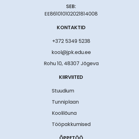
SEB:
EE861010102021814008
KONTAKTID
+372 5349 5238
kool@jpk.edu.ee
Rohu 10, 48307 Jõgeva
KIIRVIITED
Stuudium
Tunniplaan
Koolilõuna
Tööpakkumised
ÕPPETÖÖ