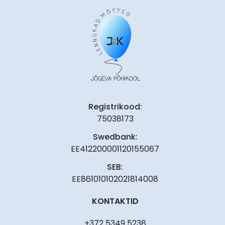
Registrikood:
75038173
Swedbank:
EE412200001120155067
SEB:
EE861010102021814008
KONTAKTID
+372 5349 5238