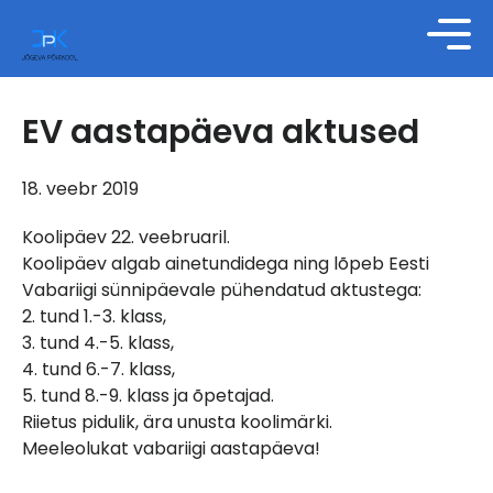
EV aastapäeva aktused
18. veebr 2019
Koolipäev 22. veebruaril.
Koolipäev algab ainetundidega ning lõpeb Eesti
Vabariigi sünnipäevale pühendatud aktustega:
2. tund 1.-3. klass,
3. tund 4.-5. klass,
4. tund 6.-7. klass,
5. tund 8.-9. klass ja õpetajad.
Riietus pidulik, ära unusta koolimärki.
Meeleolukat vabariigi aastapäeva!