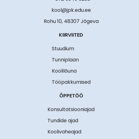
kool@jpk.edu.ee
Rohu 10, 48307 Jõgeva
KIIRVIITED
Stuudium
Tunniplaan
Koolilõuna
Tööpakkumised
ÕPPETÖÖ
Konsultatsiooniajad
Tundide ajad
Koolivaheajad