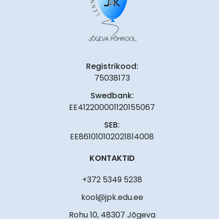
Registrikood:
75038173
Swedbank:
EE412200001120155067
SEB:
EE861010102021814008
KONTAKTID
+372 5349 5238
kool@jpk.edu.ee
Rohu 10, 48307 Jõgeva