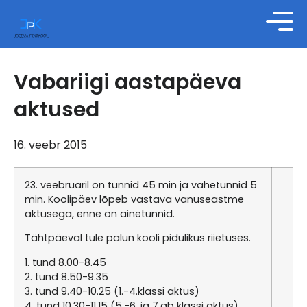
Vabariigi aastapäeva
aktused
16. veebr 2015
23. veebruaril on tunnid 45 min ja vahetunnid 5
min. Koolipäev lõpeb vastava vanuseastme
aktusega, enne on ainetunnid.
Tähtpäeval tule palun kooli pidulikus riietuses.
1. tund 8.00-8.45
2. tund 8.50-9.35
3. tund 9.40-10.25 (1.-4.klassi aktus)
4. tund 10.30-11.15 (5.-6. ja 7.ab klassi aktus)