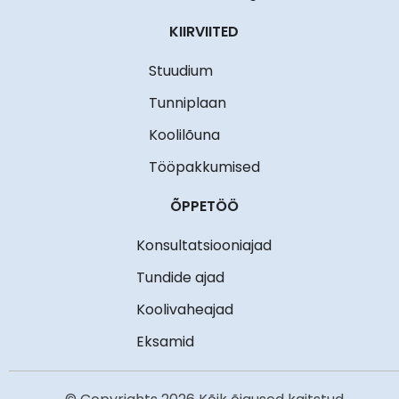
KIIRVIITED
Stuudium
Tunniplaan
Koolilõuna
Tööpakkumised
ÕPPETÖÖ
Konsultatsiooniajad
Tundide ajad
Koolivaheajad
Eksamid