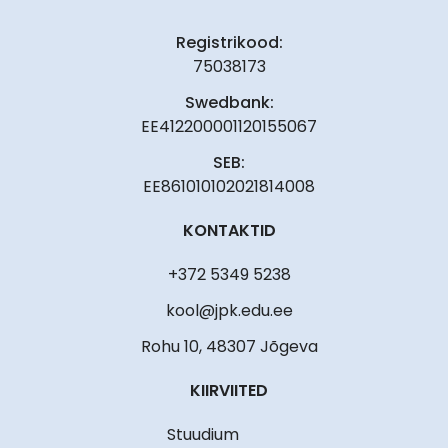
Registrikood:
75038173
Swedbank:
EE412200001120155067
SEB:
EE861010102021814008
KONTAKTID
+372 5349 5238
kool@jpk.edu.ee
Rohu 10, 48307 Jõgeva
KIIRVIITED
Stuudium