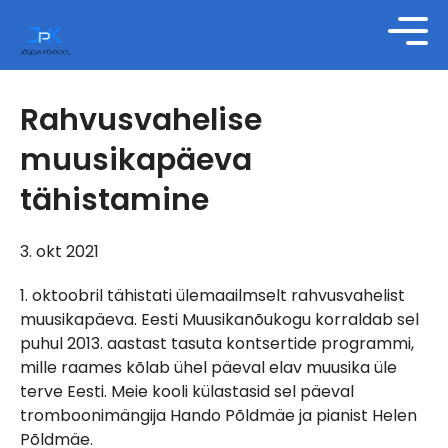
Rahvusvahelise
muusikapäeva
tähistamine
3. okt 2021
1. oktoobril tähistati ülemaailmselt rahvusvahelist
muusikapäeva. Eesti Muusikanõukogu korraldab sel
puhul 2013. aastast tasuta kontsertide programmi,
mille raames kõlab ühel päeval elav muusika üle
terve Eesti. Meie kooli külastasid sel päeval
tromboonimängija Hando Põldmäe ja pianist Helen
Põldmäe.