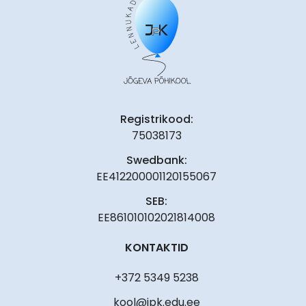
Registrikood:
75038173
Swedbank:
EE412200001120155067
SEB:
EE861010102021814008
KONTAKTID
+372 5349 5238
kool@jpk.edu.ee