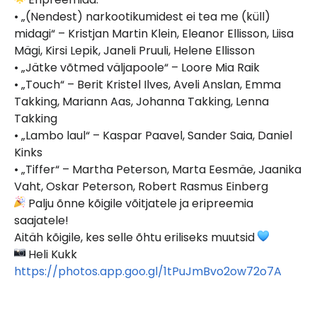
• „(Nendest) narkootikumidest ei tea me (küll)
midagi“ – Kristjan Martin Klein, Eleanor Ellisson, Liisa
Mägi, Kirsi Lepik, Janeli Pruuli, Helene Ellisson
• „Jätke võtmed väljapoole“ – Loore Mia Raik
• „Touch“ – Berit Kristel Ilves, Aveli Anslan, Emma
Takking, Mariann Aas, Johanna Takking, Lenna
Takking
• „Lambo laul“ – Kaspar Paavel, Sander Saia, Daniel
Kinks
• „Tiffer“ – Martha Peterson, Marta Eesmäe, Jaanika
Vaht, Oskar Peterson, Robert Rasmus Einberg
Palju õnne kõigile võitjatele ja eripreemia
saajatele!
Aitäh kõigile, kes selle õhtu eriliseks muutsid
Heli Kukk
https://photos.app.goo.gl/1tPuJmBvo2ow72o7A