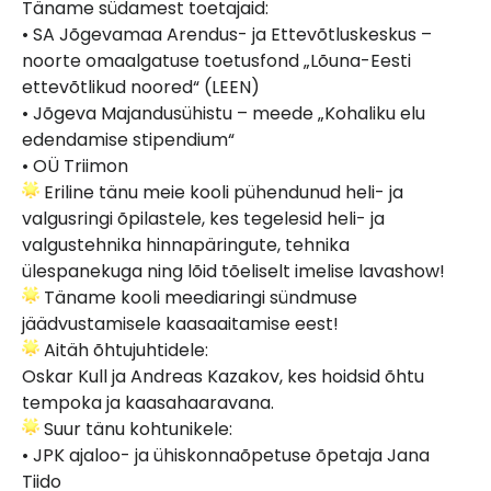
Täname südamest toetajaid:
• SA Jõgevamaa Arendus- ja Ettevõtluskeskus –
noorte omaalgatuse toetusfond „Lõuna-Eesti
ettevõtlikud noored“ (LEEN)
• Jõgeva Majandusühistu – meede „Kohaliku elu
edendamise stipendium“
• OÜ Triimon
Eriline tänu meie kooli pühendunud heli- ja
valgusringi õpilastele, kes tegelesid heli- ja
valgustehnika hinnapäringute, tehnika
ülespanekuga ning lõid tõeliselt imelise lavashow!
Täname kooli meediaringi sündmuse
jäädvustamisele kaasaaitamise eest!
Aitäh õhtujuhtidele:
Oskar Kull ja Andreas Kazakov, kes hoidsid õhtu
tempoka ja kaasahaaravana.
Suur tänu kohtunikele:
• JPK ajaloo- ja ühiskonnaõpetuse õpetaja Jana
Tiido