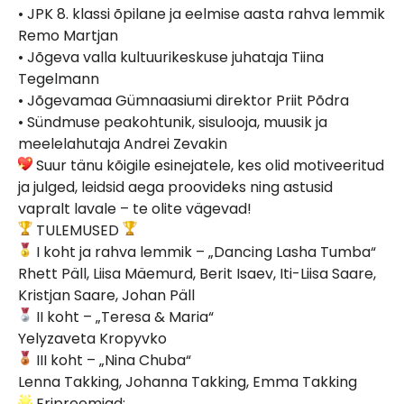
• JPK 8. klassi õpilane ja eelmise aasta rahva lemmik
Remo Martjan
• Jõgeva valla kultuurikeskuse juhataja Tiina
Tegelmann
• Jõgevamaa Gümnaasiumi direktor Priit Põdra
• Sündmuse peakohtunik, sisulooja, muusik ja
meelelahutaja Andrei Zevakin
Suur tänu kõigile esinejatele, kes olid motiveeritud
ja julged, leidsid aega proovideks ning astusid
vapralt lavale – te olite vägevad!
TULEMUSED
I koht ja rahva lemmik – „Dancing Lasha Tumba“
Rhett Päll, Liisa Mäemurd, Berit Isaev, Iti-Liisa Saare,
Kristjan Saare, Johan Päll
II koht – „Teresa & Maria“
Yelyzaveta Kropyvko
III koht – „Nina Chuba“
Lenna Takking, Johanna Takking, Emma Takking
Eripreemiad: