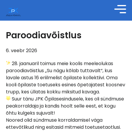
Paroodiavõistlus
6. veebr 2026
28. jaanuaril toimus meie koolis meeleolukas
paroodiavõistlus „Su nägu kõlab tuttavalt“, kus
lavale astus 16 eriilmelist õpilaste kollektiivi. Oma
kooli õpilaste toetuseks esines õpetajatest koosnev
trupp, kes üllatas kokku miksitud kavaga.
Suur tänu JPK Õpilasesindusele, kes oli sündmuse
peakorraldaja ja kandis hoolt selle eest, et kogu
õhtu kulgeks sujuvalt!
Noored olid sündmuse korraldamisel väga
ettevõtlikud ning esitasid mitmeid toetusetaotlusi.