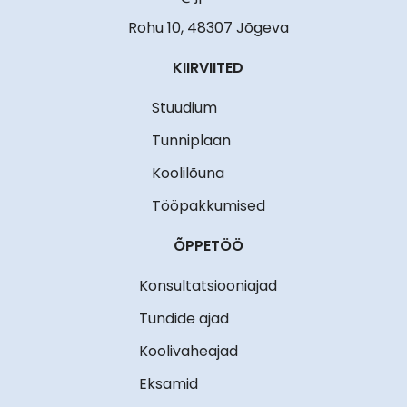
Rohu 10, 48307 Jõgeva
KIIRVIITED
Stuudium
Tunniplaan
Koolilõuna
Tööpakkumised
ÕPPETÖÖ
Konsultatsiooniajad
Tundide ajad
Koolivaheajad
Eksamid