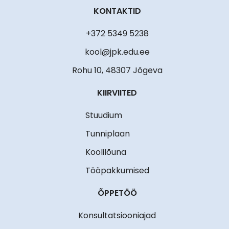
KONTAKTID
+372 5349 5238
kool@jpk.edu.ee
Rohu 10, 48307 Jõgeva
KIIRVIITED
Stuudium
Tunniplaan
Koolilõuna
Tööpakkumised
ÕPPETÖÖ
Konsultatsiooniajad