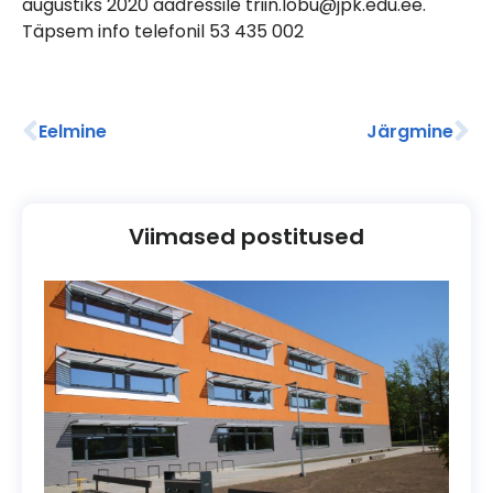
augustiks 2020 aadressile triin.lobu@jpk.edu.ee.
Täpsem info telefonil 53 435 002
Eelmine
Järgmine
Viimased postitused