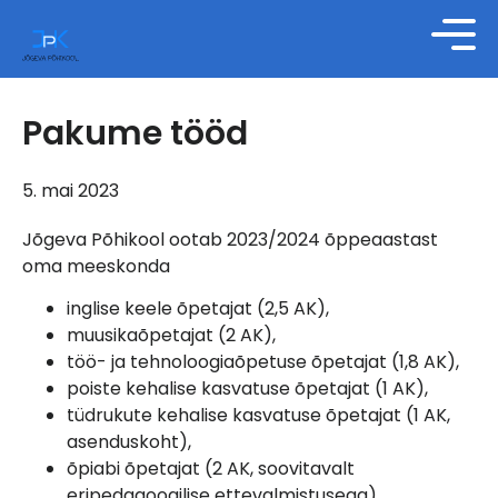
Pakume tööd
5. mai 2023
Jõgeva Põhikool ootab 2023/2024 õppeaastast
oma meeskonda
inglise keele õpetajat (2,5 AK),
muusikaõpetajat (2 AK),
töö- ja tehnoloogiaõpetuse õpetajat (1,8 AK),
poiste kehalise kasvatuse õpetajat (1 AK),
tüdrukute kehalise kasvatuse õpetajat (1 AK,
asenduskoht),
õpiabi õpetajat (2 AK, soovitavalt
eripedagoogilise ettevalmistusega),