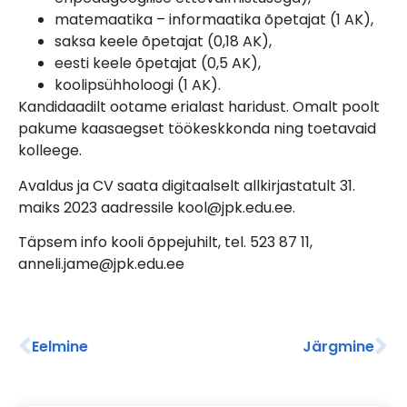
matemaatika – informaatika õpetajat (1 AK),
saksa keele õpetajat (0,18 AK),
eesti keele õpetajat (0,5 AK),
koolipsühholoogi (1 AK).
Kandidaadilt ootame erialast haridust. Omalt poolt
pakume kaasaegset töökeskkonda ning toetavaid
kolleege.
Avaldus ja CV saata digitaalselt allkirjastatult 31.
maiks 2023 aadressile kool@jpk.edu.ee.
Täpsem info kooli õppejuhilt, tel. 523 87 11,
anneli.jame@jpk.edu.ee
Eelmine
Järgmine