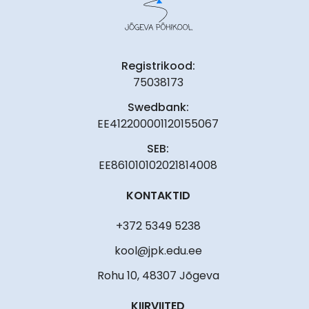
Registrikood:
75038173
Swedbank:
EE412200001120155067
SEB:
EE861010102021814008
KONTAKTID
+372 5349 5238
kool@jpk.edu.ee
Rohu 10, 48307 Jõgeva
KIIRVIITED