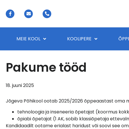
MEIE KOOL
KOOLIPERE
ÕPP
Pakume tööd
18. juuni 2025
Jõgeva Põhikool ootab 2025/2026 õppeaastast oma
tehnoloogia ja inseneeria õpetajat (koormus kok
õpiabi õpetajat (1 AK, sobib klassiõpetaja etteva
Kandidaadilt ootame erialast haridust või soovi see o