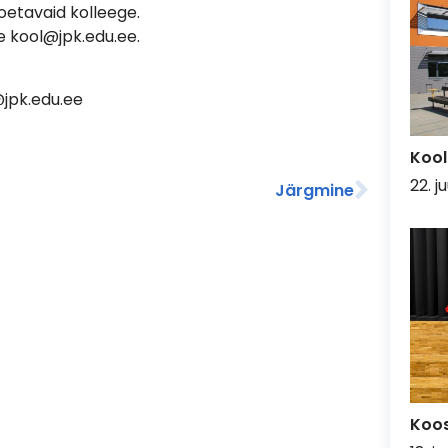
etavaid kolleege.
le kool@jpk.edu.ee.
e@jpk.edu.ee
Kool
22. j
Järgmine
Koo