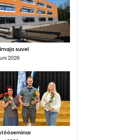
imaja suvel
uuni 2026
stööseminar