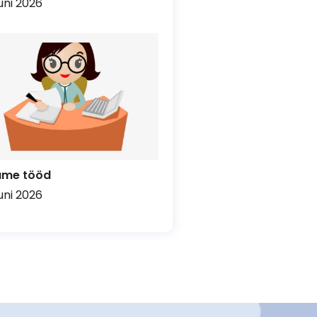
uuni 2026
ume tööd
uuni 2026