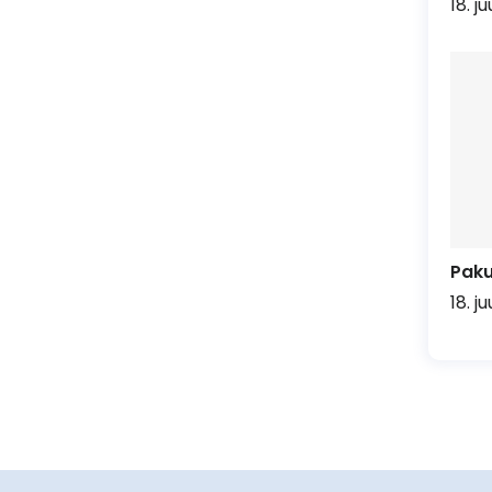
18. j
Pak
18. j