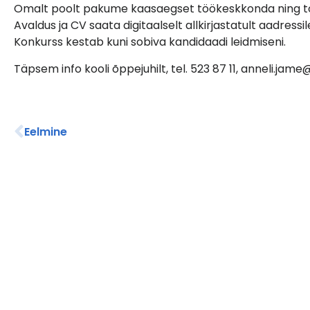
Omalt poolt pakume kaasaegset töökeskkonda ning to
Avaldus ja CV saata digitaalselt allkirjastatult aadressi
Konkurss kestab kuni sobiva kandidaadi leidmiseni.
Täpsem info kooli õppejuhilt, tel. 523 87 11, anneli.jam
Eelmine