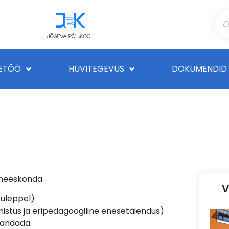
ETÖÖ
HUVITEGEVUS
DOKUMENDID
 meeskonda
V
kuleppel)
lmistus ja eripedagoogiline enesetäiendus)
mandada.