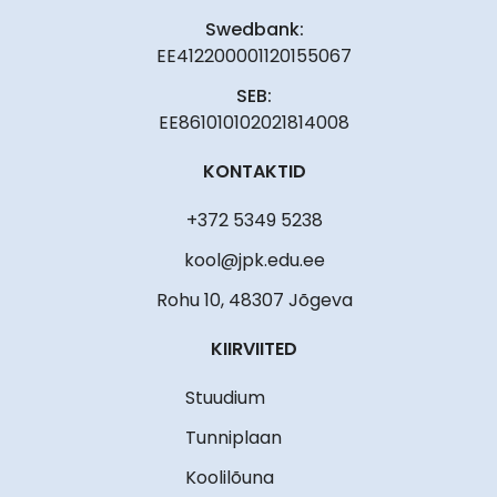
Swedbank:
EE412200001120155067
SEB:
EE861010102021814008
KONTAKTID
+372 5349 5238
kool@jpk.edu.ee
Rohu 10, 48307 Jõgeva
KIIRVIITED
Stuudium
Tunniplaan
Koolilõuna