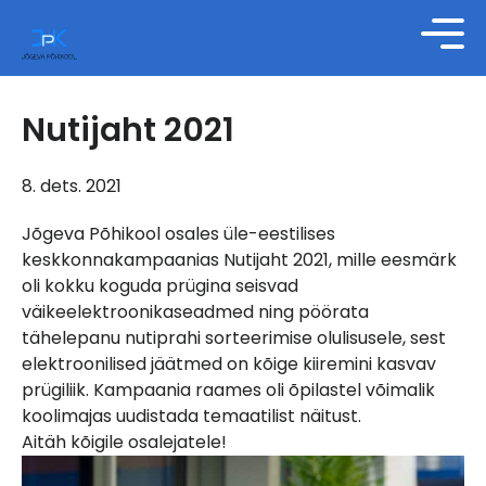
Nutijaht 2021
8. dets. 2021
Jõgeva Põhikool osales üle-eestilises
keskkonnakampaanias Nutijaht 2021, mille eesmärk
oli kokku koguda prügina seisvad
väikeelektroonikaseadmed ning pöörata
tähelepanu nutiprahi sorteerimise olulisusele, sest
elektroonilised jäätmed on kõige kiiremini kasvav
prügiliik. Kampaania raames oli õpilastel võimalik
koolimajas uudistada temaatilist näitust.
Aitäh kõigile osalejatele!