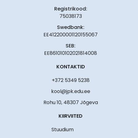
Registrikood:
75038173
Swedbank:
EE412200001120155067
SEB:
EE861010102021814008
KONTAKTID
+372 5349 5238
kool@jpk.edu.ee
Rohu 10, 48307 Jõgeva
KIIRVIITED
Stuudium