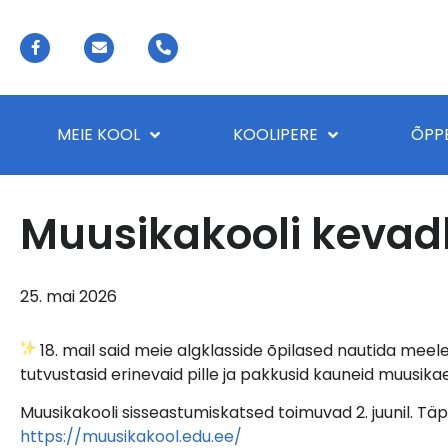
MEIE KOOL
KOOLIPERE
ÕPP
Muusikakooli kevad
25. mai 2026
18. mail said meie algklasside õpilased nautida meele
tutvustasid erinevaid pille ja pakkusid kauneid muusika
Muusikakooli sisseastumiskatsed toimuvad 2. juunil. Tä
https://muusikakool.edu.ee/