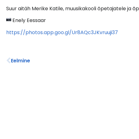
Suur aitäh Merike Katile, muusikakooli õpetajatele ja õp
Enely Eessaar
https://photos.app.goo.gl/Ur8AQc3JKvruuji37
Eelmine