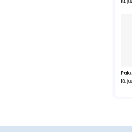
18. j
Pak
18. j