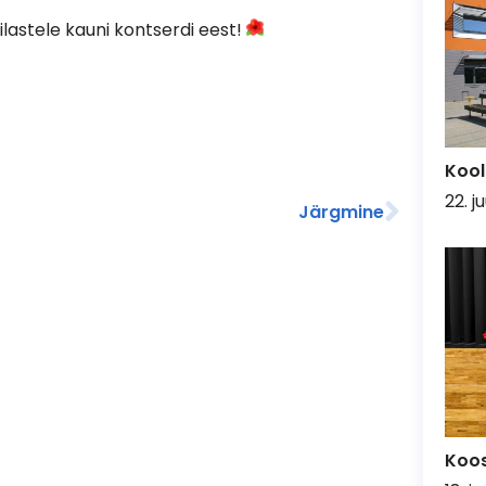
ilastele kauni kontserdi eest!
Kool
22. j
Järgmine
Koo