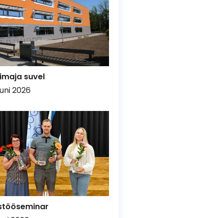
imaja suvel
uuni 2026
stööseminar