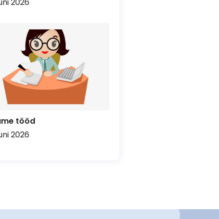
uuni 2026
ume tööd
uuni 2026