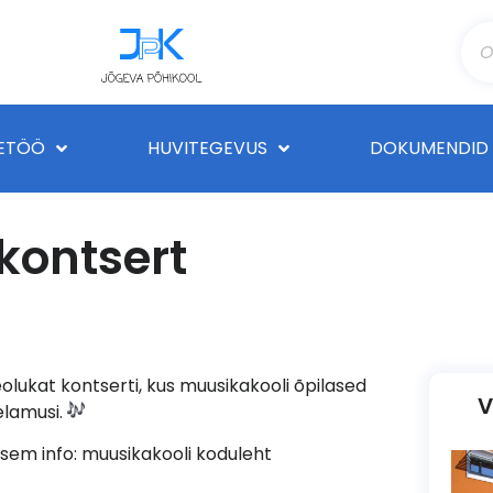
ETÖÖ
HUVITEGEVUS
DOKUMENDID
kontsert
olukat kontserti, kus muusikakooli õpilased
V
elamusi.
psem info: muusikakooli koduleht