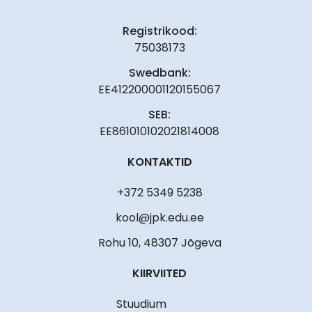
Registrikood:
75038173
Swedbank:
EE412200001120155067
SEB:
EE861010102021814008
KONTAKTID
+372 5349 5238
kool@jpk.edu.ee
Rohu 10, 48307 Jõgeva
KIIRVIITED
Stuudium