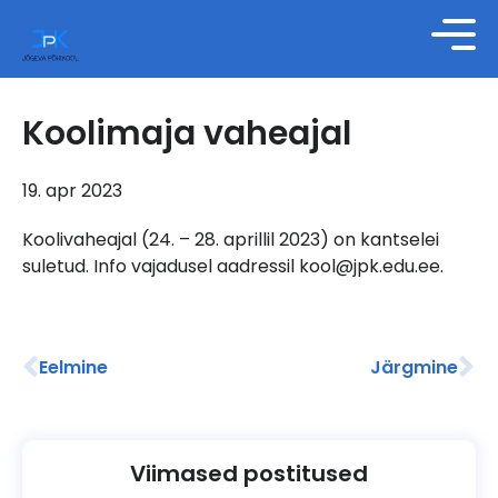
Koolimaja vaheajal
19. apr 2023
Koolivaheajal (24. – 28. aprillil 2023) on kantselei
suletud. Info vajadusel aadressil kool@jpk.edu.ee.
Eelmine
Järgmine
Viimased postitused