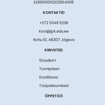
EE861010102021814008
KONTAKTID
+372 5349 5238
kool@jpk.edu.ee
Rohu 10, 48307 Jõgeva
KIIRVIITED
Stuudium
Tunniplaan
Koolilõuna
Tööpakkumised
ÕPPETÖÖ