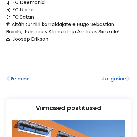
🥇 FC Deemonid
🥈 FC United
🥉 FC Satan
⚽️ Aitäh turniiri korraldajatele Hugo Sebastian
Reinile, Johannes Kliimanile ja Andreas Siirakule!
📸 Joosep Erikson
Eelmine
Järgmine
Viimased postitused