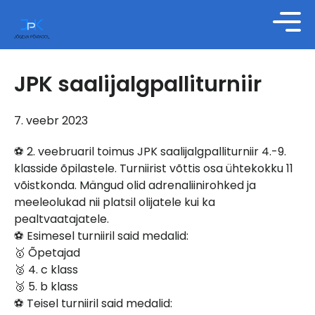
JPK saalijalgpalliturniir
7. veebr 2023
⚽️ 2. veebruaril toimus JPK saalijalgpalliturniir 4.-9.
klasside õpilastele. Turniirist võttis osa ühtekokku 11
võistkonda. Mängud olid adrenaliinirohked ja
meeleolukad nii platsil olijatele kui ka
pealtvaatajatele.
⚽️ Esimesel turniiril said medalid:
🥇 Õpetajad
🥈 4. c klass
🥉 5. b klass
⚽️ Teisel turniiril said medalid: