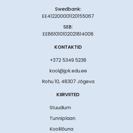
Swedbank:
EE412200001120155067
SEB:
EE861010102021814008
KONTAKTID
+372 5349 5238
kool@jpk.edu.ee
Rohu 10, 48307 Jõgeva
KIIRVIITED
Stuudium
Tunniplaan
Koolilõuna