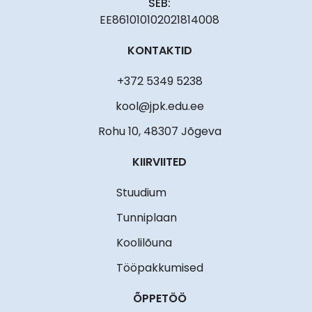
SEB:
EE861010102021814008
KONTAKTID
+372 5349 5238
kool@jpk.edu.ee
Rohu 10, 48307 Jõgeva
KIIRVIITED
Stuudium
Tunniplaan
Koolilõuna
Tööpakkumised
ÕPPETÖÖ