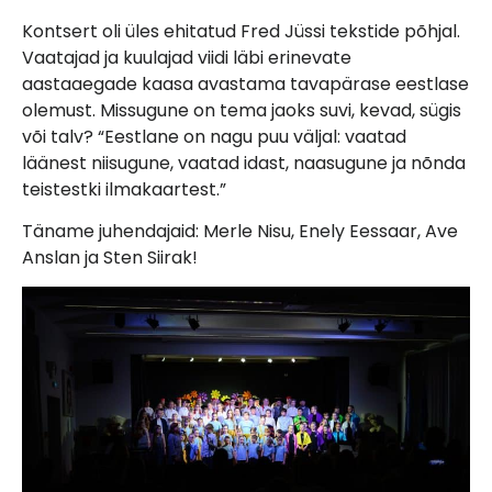
Kontsert oli üles ehitatud Fred Jüssi tekstide põhjal.
Vaatajad ja kuulajad viidi läbi erinevate
aastaaegade kaasa avastama tavapärase eestlase
olemust. Missugune on tema jaoks suvi, kevad, sügis
või talv? “Eestlane on nagu puu väljal: vaatad
läänest niisugune, vaatad idast, naasugune ja nõnda
teistestki ilmakaartest.”
Täname juhendajaid: Merle Nisu, Enely Eessaar, Ave
Anslan ja Sten Siirak!