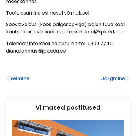
meeskonnas.
Tööle asumine esimesel võimalusel.
Sooviavaldus (koos palgasooviga) palun tuua kooli
kantseleisse või saata aadressile kool@jpk.edu.ee.
Täiendav info kooli haldusjuhilt tel. 5309 7746,
diana.lohmus@jpk.edu.ee
Eelmine
Järgmine
Viimased postitused