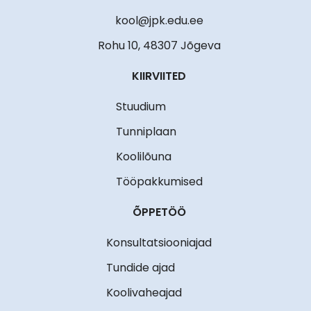
kool@jpk.edu.ee
Rohu 10, 48307 Jõgeva
KIIRVIITED
Stuudium
Tunniplaan
Koolilõuna
Tööpakkumised
ÕPPETÖÖ
Konsultatsiooniajad
Tundide ajad
Koolivaheajad