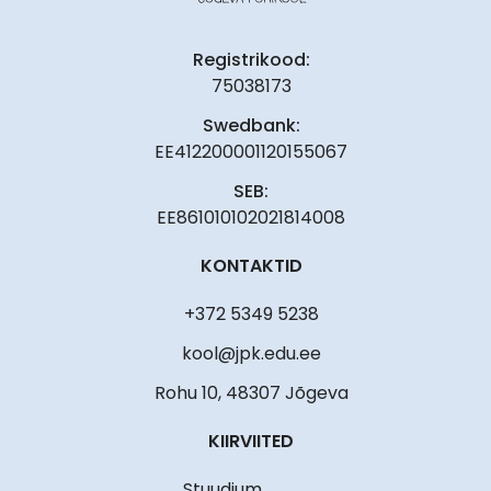
Registrikood:
75038173
Swedbank:
EE412200001120155067
SEB:
EE861010102021814008
KONTAKTID
+372 5349 5238
kool@jpk.edu.ee
Rohu 10, 48307 Jõgeva
KIIRVIITED
Stuudium