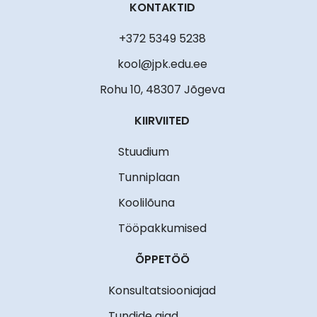
KONTAKTID
+372 5349 5238
kool@jpk.edu.ee
Rohu 10, 48307 Jõgeva
KIIRVIITED
Stuudium
Tunniplaan
Koolilõuna
Tööpakkumised
ÕPPETÖÖ
Konsultatsiooniajad
Tundide ajad