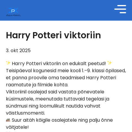
Harry Potteri viktoriin
3. okt 2025
Harry Potteri viktoriin on edukalt peetud!
Teisipäeval kogunesid meie kooli 1.–9. klassi õpilased,
et panna proovile oma teadmised Harry Potteri
raamatute ja filmide kohta.
Viktoriinil osalejad said vastata põnevatele
küsimustele, meenutada tuttavaid tegelasi ja
sündmusi ning loomulikult nautida vahvat
võistlusmomenti.
Suur aitäh kõigile osalejatele ning palju õnne
võitjatele!