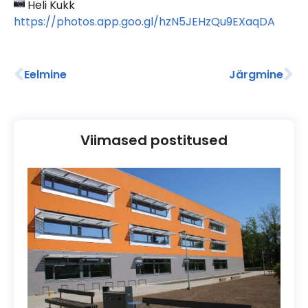
Heli Kukk
https://photos.app.goo.gl/
hzN5JEHzQu9EXaqDA
Eelmine
Järgmine
Viimased postitused