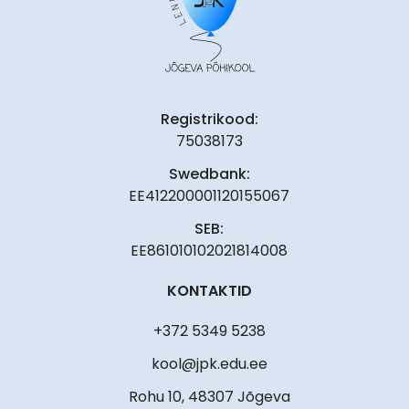
Registrikood:
75038173
Swedbank:
EE412200001120155067
SEB:
EE861010102021814008
KONTAKTID
+372 5349 5238
kool@jpk.edu.ee
Rohu 10, 48307 Jõgeva