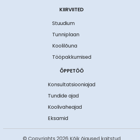
KIIRVIITED
Stuudium
Tunniplaan
Koolilõuna
Tööpakkumised
ÕPPETÖÖ
Konsultatsiooniajad
Tundide ajad
Koolivaheajad
Eksamid
© Copyrights 2026 Kõik õigused kaitstud