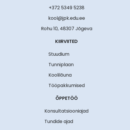
+372 5349 5238
kool@jpk.edu.ee
Rohu 10, 48307 Jõgeva
KIIRVIITED
Stuudium
Tunniplaan
Koolilõuna
Tööpakkumised
ÕPPETÖÖ
Konsultatsiooniajad
Tundide ajad